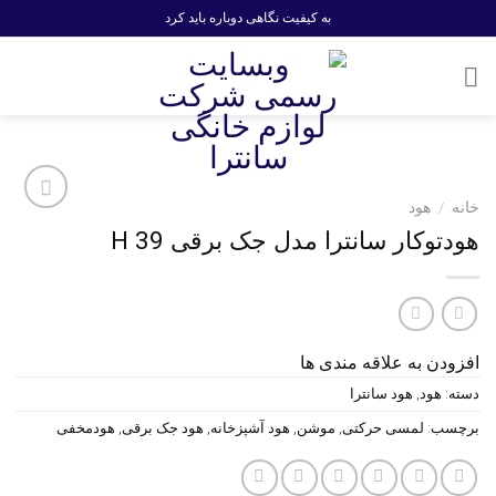
Ski
به کیفیت نگاهی دوباره باید کرد
t
conten
خانه
/
هود
افزودن
هودتوکار سانترا مدل جک برقی H 39
به
علاقه
مندی
ها
افزودن به علاقه مندی ها
دسته:
هود
,
هود سانترا
برچسب:
لمسی حرکتی
,
موشن
,
هود آشپزخانه
,
هود جک برقی
,
هودمخفی