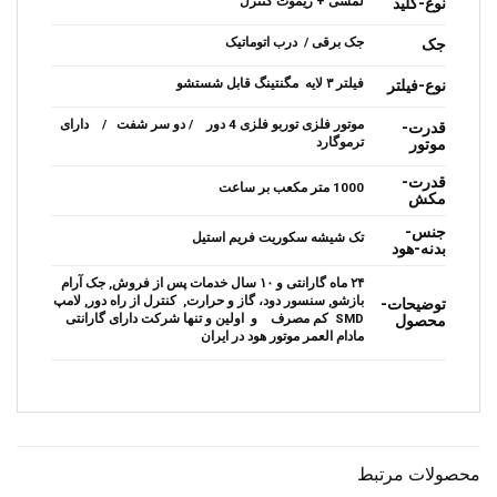
لمسی + ریموت کنترل
نوع-کلید
جک برقی / درب اتوماتیک
جک
فیلتر ۳ لایه مگنتینگ قابل شستشو
نوع-فیلتر
موتور فلزی توربو فلزی 4 دور / دو سر شفت / دارای
قدرت-
ترموگارد
موتور
قدرت-
1000 متر مکعب بر ساعت
مکش
جنس-
تک شیشه سکوریت فریم استیل
بدنه-هود
۲۴ ماه گارانتی و ۱۰ سال خدمات پس از فروش, جک آرام
بازشو, سنسور دود، گاز و حرارت, کنترل از راه دور, لامپ
توضیحات-
SMD کم مصرف و اولین و تنها شرکت دارای گارانتی
محصول
مادام العمر موتور هود در ایران
محصولات مرتبط