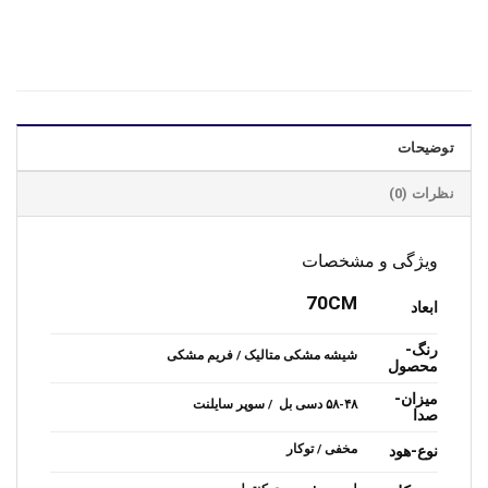
توضیحات
نظرات (0)
ویژگی و مشخصات
70CM
ابعاد
رنگ-
شیشه مشکی متالیک / فریم مشکی
محصول
میزان-
۵۸-۴۸ دسی بل / سوپر سایلنت
صدا
مخفی / توکار
نوع-هود