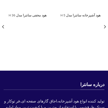
هود آشپزخانه سانترا مدل H 5
هود مخفی سانترا مدل H 36
درباره سانترا
تولید کننده انواع هود آشپزخانه،اجاق گازهای صفحه ای،فر توکار و
سینک ظرفشویی با استفاده از بهترین و با کیفیت ترین مواد اولیه