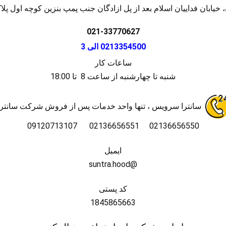
 خیابان فداییان اسلام بعد از پل ازادگان جنب پمپ بنزین کوچه اول پلاک 
021-33770627
0213354500 الی
3
ساعات کار
شنبه تا چهارشنبه از ساعت 8 تا 18:00
سانترا سرویس ، تنها واحد خدمات پس از فروش شرکت سانترا
02136656550 02136656551 09120713107
ایمیل
@suntra.hood
کد پستی
1845865663