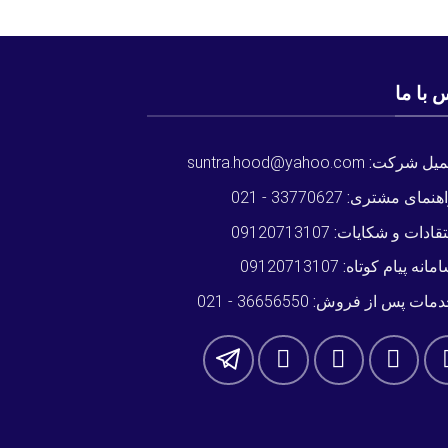
 با ما
میل شرکت:
suntra.hood@yahoo.com
هنمای مشتری:
33770627 - 021
تقادات و شکایات:
09120713107
مانه پیام کوتاه:
09120713107
دمات پس از فروش:
36656550 - 021