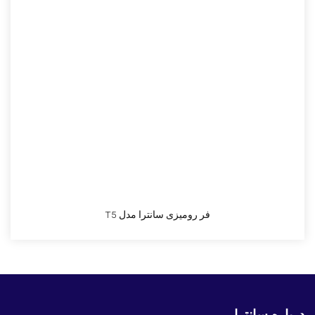
فر رومیزی سانترا مدل T5
درباره سانترا